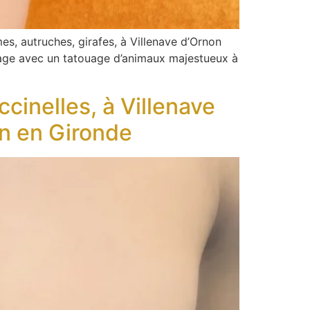
, autruches, girafes, à Villenave d’Ornon
age avec un tatouage d’animaux majestueux à
ccinelles, à Villenave
on en Gironde