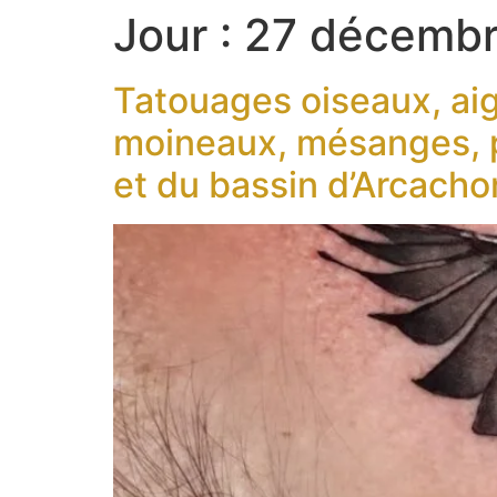
Jour :
27 décemb
Tatouages oiseaux, aig
moineaux, mésanges, p
et du bassin d’Arcacho