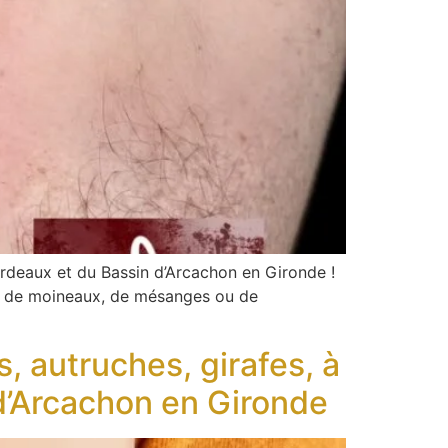
ordeaux et du Bassin d’Arcachon en Gironde !
ris, de moineaux, de mésanges ou de
 autruches, girafes, à
d’Arcachon en Gironde