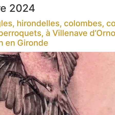
re 2024
les, hirondelles, colombes, co
erroquets, à Villenave d’Orn
n en Gironde