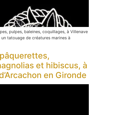
s, pulpes, baleines, coquillages, à Villenave
 un tatouage de créatures marines à
 pâquerettes,
agnolias et hibiscus, à
 d’Arcachon en Gironde