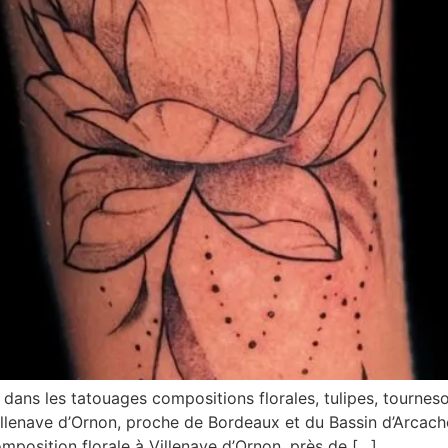
ans les tatouages compositions florales, tulipes, tourneso
 Villenave d’Ornon, proche de Bordeaux et du Bassin d’Arca
mposition florale à Villenave d’Ornon, près de […]