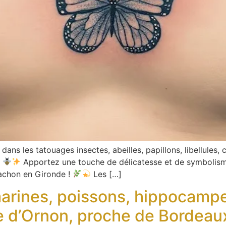
ns les tatouages insectes, abeilles, papillons, libellules, 
e
Apportez une touche de délicatesse et de symbolisme
cachon en Gironde !
Les […]
arines, poissons, hippocampes
ve d’Ornon, proche de Bordeau