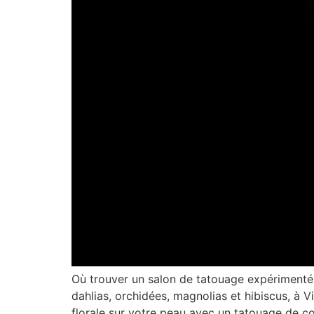
Où trouver un salon de tatouage expérimenté d
dahlias, orchidées, magnolias et hibiscus, à
florale sur votre peau avec un tatouage de co