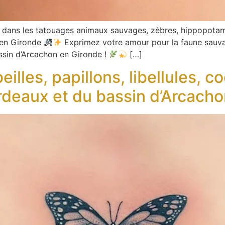
dans les tatouages animaux sauvages, zèbres, hippopotames
 en Gironde
Exprimez votre amour pour la faune sauv
ssin d’Arcachon en Gironde !
[…]
lles, papillons, libellules, co
rdeaux et du bassin d’Arcach