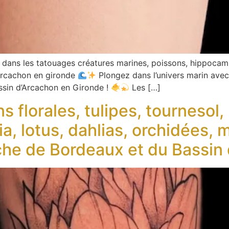
dans les tatouages créatures marines, poissons, hippocampe
Arcachon en gironde
Plongez dans l’univers marin avec
ssin d’Arcachon en Gironde !
Les […]
 florales, tulipes, tournesol,
, lotus, dahlias, orchidées, m
che de Bordeaux et du Bassin