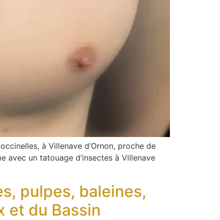
coccinelles, à Villenave d’Ornon, proche de
 avec un tatouage d’insectes à Villenave
, pulpes, baleines,
x et du Bassin