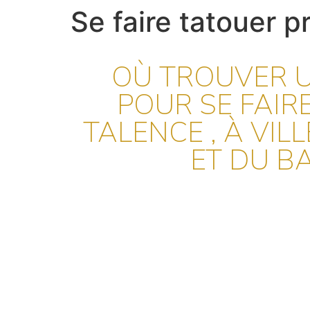
Se faire tatouer 
OÙ TROUVER U
POUR SE FAIR
TALENCE , À VI
ET DU B