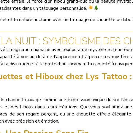
tte effraie, la force d’un hibou grand-duc ou la beauté mystiq
 fascinantes dans un tatouage personnalisé.
uel et la nature nocturne avec un tatouage de chouette ou hibou
LA NUIT : SYMBOLISME DES 
vé l’imagination humaine avec leur aura de mystère et leur rép
 capacité à voir au-delà de l’apparence et à percer les mystère
à la divination et à la protection, incarnant la capacité à navigu
ettes et Hiboux chez Lys Tattoo :
e chaque tatouage comme une expression unique de soi. Nos ar
s et des hiboux dans leurs créations. Que vous souhaitiez un
res de son regard perçant, ou une chouette effraie élégante 
ion avec précision et émotion.