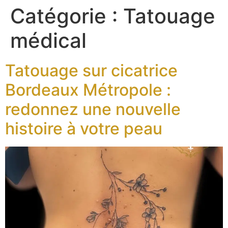
Catégorie :
Tatouage
médical
Tatouage sur cicatrice
Bordeaux Métropole :
redonnez une nouvelle
histoire à votre peau